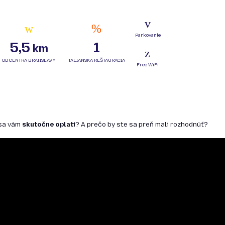
5,5
1
km
 sa vám
skutočne oplatí
? A prečo by ste sa preň mali rozhodnúť?