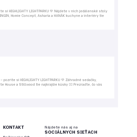
rite si HIGHLIGHTY LIGHTPARKU 💛 Nájdete v nich jedálenské stoly
VINGIN, Homie Concept, Asharia a HANÁK kuchyne a interiéry tie
ri – pozrite si HIGHLIGHTY LIGHTPARKU 💛 Záhradné sedačky,
 House a Stillwood tie najkrajšie kúsky 👌🏻 Prezraďte, čo vás
KONTAKT
Nájdete nás aj na
SOCIÁLNYCH SIEŤACH