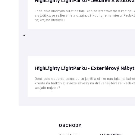
HighLighty LightParku - Jedáleň A Stolova
Jedáleň a kuchyňa sú miestom, kde sa stretávame s rodinou a 
a stoličky, prestieranie a dizajnové kuchyne na mieru. Redak
najkrajšie kúsky👌🏻
HighLighty LightParku - Exteriérový Náby
Dosť bolo sedenia doma. Je tu jar 🌸 a slnko nás láka na bal
kreslá na balkón aj svieže závesy na drevenej terase. Redakto
zaujalo najviac?
OBCHODY