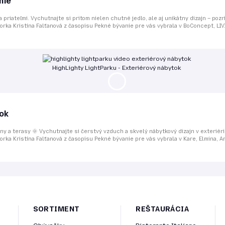
nie
priateľmi. Vychutnajte si pritom nielen chutné jedlo, ale aj unikátny dizajn – poz
torka Kristína Falťanová z časopisu Pekné bývanie pre vás vybrala v BoConcept, LI
HighLighty LightParku - Exteriérový nábytok
tok
kóny a terasy 🌞 Vychutnajte si čerstvý vzduch a skvelý nábytkový dizajn v exterié
rka Kristína Falťanová z časopisu Pekné bývanie pre vás vybrala v Kare, Elmina, Arte
SORTIMENT
REŠTAURÁCIA