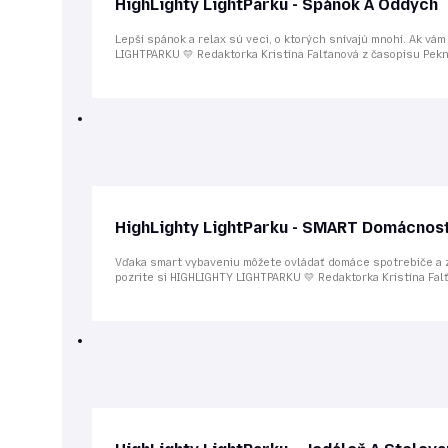
HighLighty LightParku - Spánok A Oddych
Lepší spánok a relax sú veci, o ktorých snívajú mnohí. Ak vám
LIGHTPARKU 💛 Redaktorka Kristína Falťanová z časopisu Pekn
HighLighty LightParku - SMART Domácnos
Vďaka smart vybaveniu môžete ovládať domáce spotrebiče a za
pozrite si HIGHLIGHTY LIGHTPARKU 💛 Redaktorka Kristína Falť