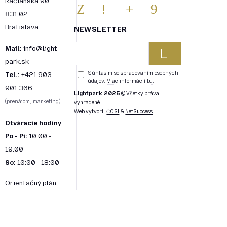
Račianska 90
831 02
FAC
INS
YO
PIN
Bratislava
NEWSLETTER
Mail:
info@light-
EB
TAG
UT
TE
park.sk
OO
RA
UB
RE
Súhlasím so spracovaním osobných
Tel.:
+421 903
údajov.
Viac informácií tu
.
901 366
Lightpark 2025
© Všetky práva
K
M
E
ST
(prenájom, marketing)
vyhradené
Web vytvoril
ČOSI
&
NetSuccess
Otváracie hodiny
Po - Pi:
10:00 -
19:00
So:
10:00 - 18:00
Orientačný plán