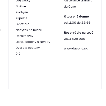
Obývačky
Ristorante Italiano
Spálne
da Cono
Kuchyne
Otvorené denne
Kúpeľne
od 11:00 do 22:00
Svietidlá
T
Nábytok na mieru
Rezervácie na tel č.
Detské izby
0911 608 999
Okná, záclony a závesy
Dvere a podlahy
www.dacono.sk
Iné