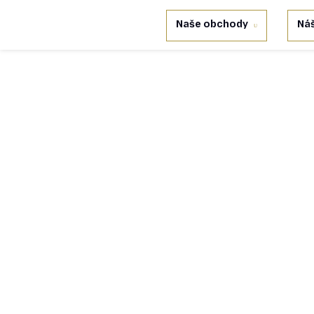
Prejsť
Naše obchody
Náš
na
obsah