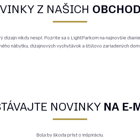
VINKY Z NAŠICH
OBCHO
 dizajn nikdy nespí. Pozrite sa s LightParkom na najnovšie diani
ného nábytku, dizajnových vychytávok a štýlovo zariadených dom
TÁVAJTE NOVINKY
NA E‑
Bola by škoda prísť o inšpiráciu.