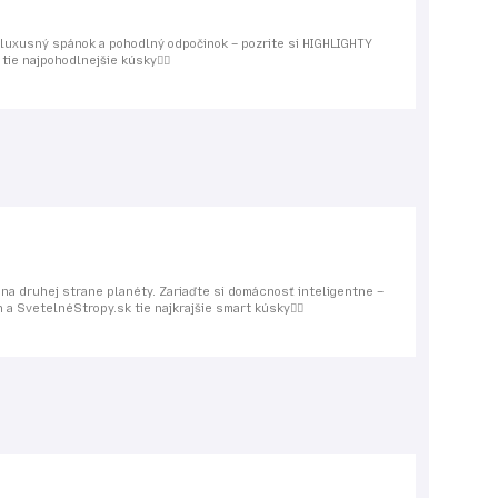
si luxusný spánok a pohodlný odpočinok – pozrite si HIGHLIGHTY
ie najpohodlnejšie kúsky👌🏻
na druhej strane planéty. Zariaďte si domácnosť inteligentne –
a SvetelnéStropy.sk tie najkrajšie smart kúsky👌🏻