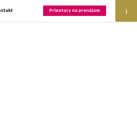
)
ontakt
Priestory na prenájom
Fa
cebo
ok
Ins
tagra
m
Yo
utube
Pin
teres
t