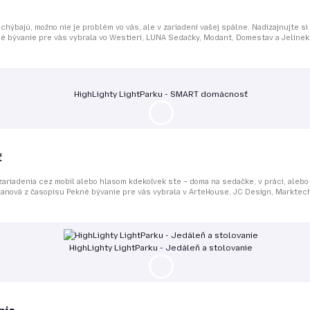
 chýbajú, možno nie je problém vo vás, ale v zariadení vašej spálne. Nadizajnujte 
é bývanie pre vás vybrala vo Westieri, LUNA Sedačky, Modant, Domestav a Jelínek t
HighLighty LightParku - SMART domácnosť
ť
riadenia cez mobil alebo hlasom kdekoľvek ste – doma na sedačke, v práci, alebo 
anová z časopisu Pekné bývanie pre vás vybrala v ArteHouse, JC Design, Marktech 
HighLighty LightParku - Jedáleň a stolovanie