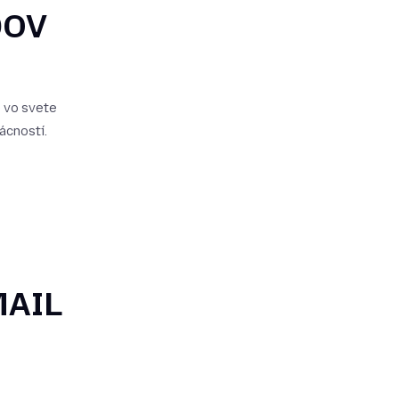
DOV
e vo svete
ácností.
MAIL