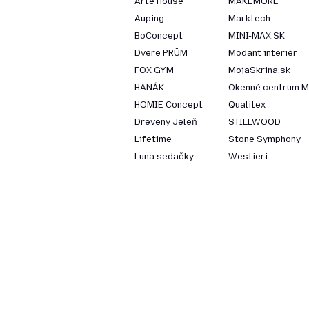
Arte House
MAKEMORE
Auping
Marktech
BoConcept
MINI-MAX.SK
Dvere PRÜM
Modant interiér
FOX GYM
MojaSkrina.sk
HANÁK
Okenné centrum M
HOMIE Concept
Qualitex
Drevený Jeleň
STILLWOOD
Lifetime
Stone Symphony
Luna sedačky
Westieri