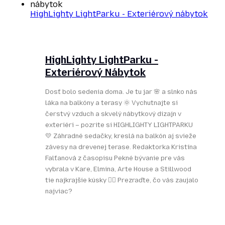
HighLighty LightParku - Exteriérový nábytok
HighLighty LightParku -
Exteriérový Nábytok
Dosť bolo sedenia doma. Je tu jar 🌸 a slnko nás
láka na balkóny a terasy 🌞 Vychutnajte si
čerstvý vzduch a skvelý nábytkový dizajn v
exteriéri – pozrite si HIGHLIGHTY LIGHTPARKU
💛 Záhradné sedačky, kreslá na balkón aj svieže
závesy na drevenej terase. Redaktorka Kristína
Falťanová z časopisu Pekné bývanie pre vás
vybrala v Kare, Elmina, Arte House a Stillwood
tie najkrajšie kúsky 👌🏻 Prezraďte, čo vás zaujalo
najviac?