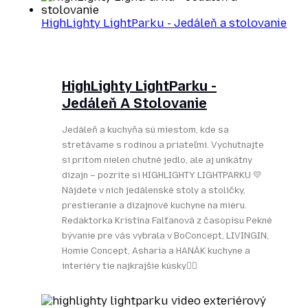
HighLighty LightParku - Jedáleň a stolovanie
HighLighty LightParku -
Jedáleň A Stolovanie
Jedáleň a kuchyňa sú miestom, kde sa
stretávame s rodinou a priateľmi. Vychutnajte
si pritom nielen chutné jedlo, ale aj unikátny
dizajn – pozrite si HIGHLIGHTY LIGHTPARKU 💛
Nájdete v nich jedálenské stoly a stoličky,
prestieranie a dizajnové kuchyne na mieru.
Redaktorka Kristína Falťanová z časopisu Pekné
bývanie pre vás vybrala v BoConcept, LIVINGIN,
Homie Concept, Asharia a HANÁK kuchyne a
interiéry tie najkrajšie kúsky👌🏻