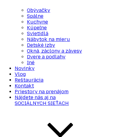
Obývačky
Spálne
Kuchyne
Kúpeľne
Svietidlá
Nábytok na mieru
Detské izby
Okná, záclony a závesy
Dvere a podlahy
Iné
Novinky
Vlog
Reštaurácia
Kontakt
Priestory na prenájom
Nájdete nás aj na
SOCIÁLNYCH SIEŤACH