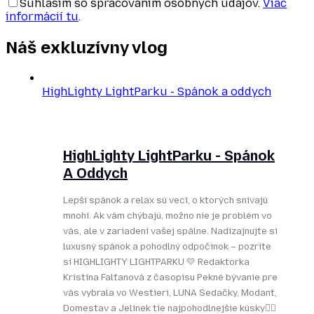
Súhlasím so spracovaním osobných údajov.
Viac
informácií tu
.
Náš exkluzívny
vlog
HighLighty LightParku - Spánok a oddych
HighLighty LightParku - Spánok
A Oddych
Lepší spánok a relax sú veci, o ktorých snívajú
mnohí. Ak vám chýbajú, možno nie je problém vo
vás, ale v zariadení vašej spálne. Nadizajnujte si
luxusný spánok a pohodlný odpočinok – pozrite
si HIGHLIGHTY LIGHTPARKU 💛 Redaktorka
Kristína Falťanová z časopisu Pekné bývanie pre
vás vybrala vo Westieri, LUNA Sedačky, Modant,
Domestav a Jelínek tie najpohodlnejšie kúsky👌🏻