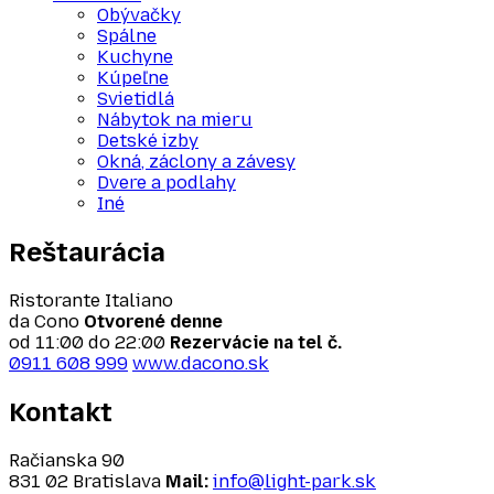
Obývačky
Spálne
Kuchyne
Kúpeľne
Svietidlá
Nábytok na mieru
Detské izby
Okná, záclony a závesy
Dvere a podlahy
Iné
Reštaurácia
Ristorante Italiano
da Cono
Otvorené denne
od 11:00 do 22:00
Rezervácie na tel č.
0911 608 999
www.dacono.sk
Kontakt
Račianska 90
831 02 Bratislava
Mail:
info@light-park.sk