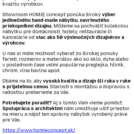
kvalitu výrobkov.
Showroom HOMIE concept ponúka široký
výber
jedinečného hand-made nábytku, navrhnutého
priekopníkmi dizajnu.
Môžeme sa pochváliť kolekciou
nábytku pre domácnosti, hotely, reštaurácie či
kancelárie od
viac ako 50 výnimočných dizajnérov a
výrobcov.
U nás si máte možnosť vyberať zo širokej ponuky
farieb, rozmerov a materiálov ako sú sklo, dyha alebo
v poslednom čase veľmi populárna preglejka, hliník,
chróm, vlna bavlna apod.
Dbáme na to, aby
vysoká kvalita a dizajn šli ruka v ruke
s prijateľnou cenou
. Starosti s montážou a dopravou s
radosťou preberieme za Vás.
Potrebujete poradiť?
Aj s týmto Vám vieme pomôcť.
Spolupráca s architektmi
nám umožňuje ušiť priestor
na mieru a nájsť ten správny nábytok vyrobený práve
pre Vás.
https://www.homieconcept.sk/