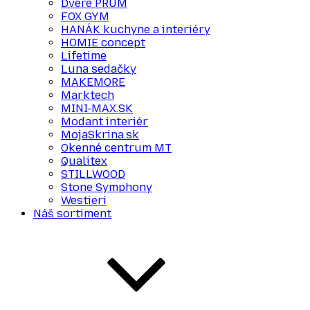
Dvere PRÜM
FOX GYM
HANÁK kuchyne a interiéry
HOMIE concept
Lifetime
Luna sedačky
MAKEMORE
Marktech
MINI-MAX.SK
Modant interiér
MojaSkrina.sk
Okenné centrum MT
Qualitex
STILLWOOD
Stone Symphony
Westieri
Náš sortiment