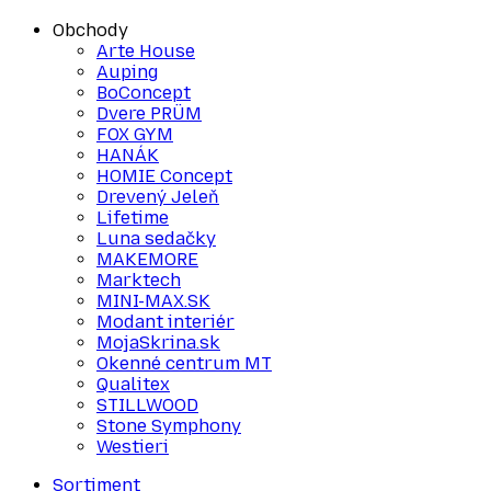
Obchody
Arte House
Auping
BoConcept
Dvere PRÜM
FOX GYM
HANÁK
HOMIE Concept
Drevený Jeleň
Lifetime
Luna sedačky
MAKEMORE
Marktech
MINI-MAX.SK
Modant interiér
MojaSkrina.sk
Okenné centrum MT
Qualitex
STILLWOOD
Stone Symphony
Westieri
Sortiment