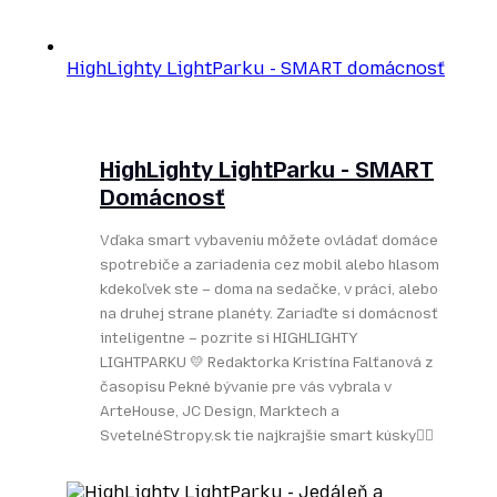
HighLighty LightParku - SMART domácnosť
HighLighty LightParku - SMART
Domácnosť
Vďaka smart vybaveniu môžete ovládať domáce
spotrebiče a zariadenia cez mobil alebo hlasom
kdekoľvek ste – doma na sedačke, v práci, alebo
na druhej strane planéty. Zariaďte si domácnosť
inteligentne – pozrite si HIGHLIGHTY
LIGHTPARKU 💛 Redaktorka Kristína Falťanová z
časopisu Pekné bývanie pre vás vybrala v
ArteHouse, JC Design, Marktech a
SvetelnéStropy.sk tie najkrajšie smart kúsky👌🏻