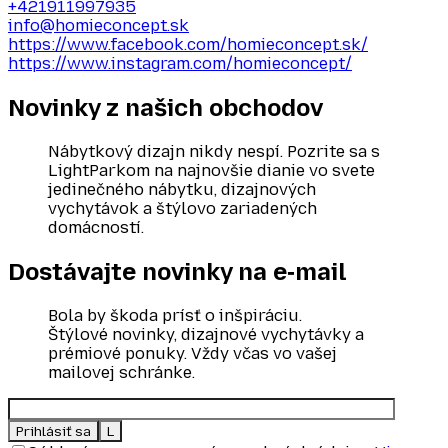
+421911997935
info@homieconcept.sk
https://www.facebook.com/homieconcept.sk/
https://www.instagram.com/homieconcept/
Novinky z našich
obchodov
Nábytkový dizajn nikdy nespí. Pozrite sa s
LightParkom na najnovšie dianie vo svete
jedinečného nábytku, dizajnových
vychytávok a štýlovo zariadených
domácností.
Dostávajte novinky
na e‑mail
Bola by škoda prísť o inšpiráciu.
Štýlové novinky, dizajnové vychytávky a
prémiové ponuky. Vždy včas vo vašej
mailovej schránke.