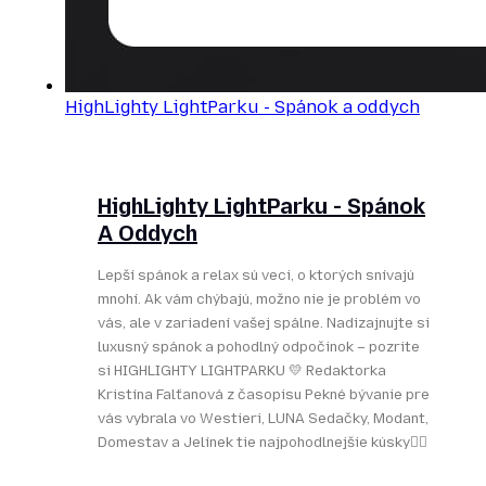
HighLighty LightParku - Spánok a oddych
HighLighty LightParku - Spánok
A Oddych
Lepší spánok a relax sú veci, o ktorých snívajú
mnohí. Ak vám chýbajú, možno nie je problém vo
vás, ale v zariadení vašej spálne. Nadizajnujte si
luxusný spánok a pohodlný odpočinok – pozrite
si HIGHLIGHTY LIGHTPARKU 💛 Redaktorka
Kristína Falťanová z časopisu Pekné bývanie pre
vás vybrala vo Westieri, LUNA Sedačky, Modant,
Domestav a Jelínek tie najpohodlnejšie kúsky👌🏻