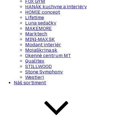
FOX GYM
HANÁK kuchyne a interiéry
HOMIE concept
Lifetime
Luna sedačky
MAKEMORE
Marktech
MINI-MAX.SK
Modant interiér
MojaSkrina.sk
Okenné centrum MT
Qualitex
STILLWOOD
Stone Symphony
Westieri
Náš sortiment