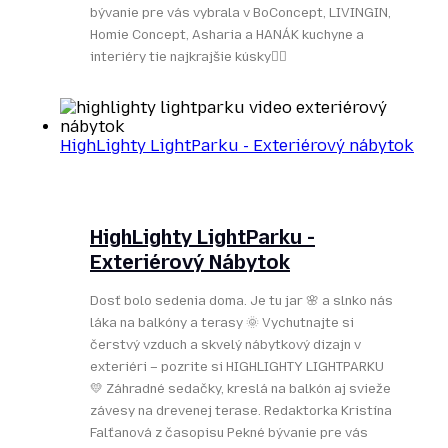
bývanie pre vás vybrala v BoConcept, LIVINGIN,
Homie Concept, Asharia a HANÁK kuchyne a
interiéry tie najkrajšie kúsky👌🏻
HighLighty LightParku - Exteriérový nábytok
HighLighty LightParku -
Exteriérový Nábytok
Dosť bolo sedenia doma. Je tu jar 🌸 a slnko nás
láka na balkóny a terasy 🌞 Vychutnajte si
čerstvý vzduch a skvelý nábytkový dizajn v
exteriéri – pozrite si HIGHLIGHTY LIGHTPARKU
💛 Záhradné sedačky, kreslá na balkón aj svieže
závesy na drevenej terase. Redaktorka Kristína
Falťanová z časopisu Pekné bývanie pre vás