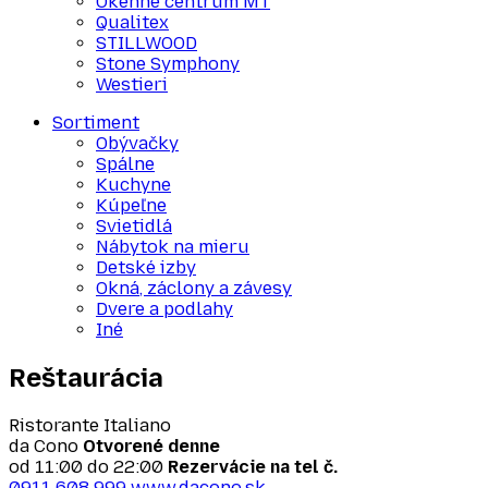
Okenné centrum MT
Qualitex
STILLWOOD
Stone Symphony
Westieri
Sortiment
Obývačky
Spálne
Kuchyne
Kúpeľne
Svietidlá
Nábytok na mieru
Detské izby
Okná, záclony a závesy
Dvere a podlahy
Iné
Reštaurácia
Ristorante Italiano
da Cono
Otvorené denne
od 11:00 do 22:00
Rezervácie na tel č.
0911 608 999
www.dacono.sk