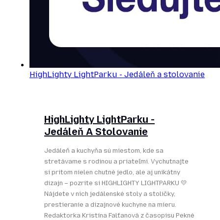
HighLighty LightParku - Jedáleň a stolovanie
HighLighty LightParku -
Jedáleň A Stolovanie
Jedáleň a kuchyňa sú miestom, kde sa
stretávame s rodinou a priateľmi. Vychutnajte
si pritom nielen chutné jedlo, ale aj unikátny
dizajn – pozrite si HIGHLIGHTY LIGHTPARKU 💛
Nájdete v nich jedálenské stoly a stoličky,
prestieranie a dizajnové kuchyne na mieru.
Redaktorka Kristína Falťanová z časopisu Pekné