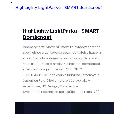
HighLighty LightParku - SMART domácnosť
HighLighty LightParku - SMART
Domácnosť
Vďaka smart vybaveniu môžete ovládať domáce
spotrebiče a zariadenia cez mobil alebo hlasom
kdekoľvek ste – doma na sedačke, v práci, alebo
na druhej strane planéty. Zariaďte si domácnosť
inteligentne – pozrite si HIGHLIGHTY
LIGHTPARKU 💛 Redaktorka Kristína Falťanová z
časopisu Pekné bývanie pre vás vybrala v
ArteHouse, JC Design, Marktech a
SvetelnéStropy.sk tie najkrajšie smart kúsky👌🏻