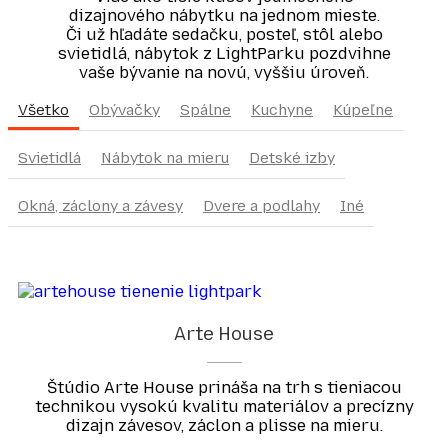
dizajnového nábytku na jednom mieste.
Či už hľadáte sedačku, posteľ, stôl alebo
svietidlá, nábytok z LightParku pozdvihne
vaše bývanie na novú, vyššiu úroveň.
Všetko
Obývačky
Spálne
Kuchyne
Kúpeľne
Svietidlá
Nábytok na mieru
Detské izby
Okná, záclony a závesy
Dvere a podlahy
Iné
Arte House
Štúdio Arte House prináša na trh s tieniacou
technikou vysokú kvalitu materiálov a precízny
dizajn závesov, záclon a plisse na mieru.