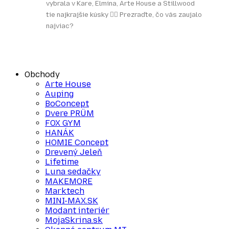
vybrala v Kare, Elmina, Arte House a Stillwood
tie najkrajšie kúsky 👌🏻 Prezraďte, čo vás zaujalo
najviac?
Obchody
Arte House
Auping
BoConcept
Dvere PRÜM
FOX GYM
HANÁK
HOMIE Concept
Drevený Jeleň
Lifetime
Luna sedačky
MAKEMORE
Marktech
MINI-MAX.SK
Modant interiér
MojaSkrina.sk