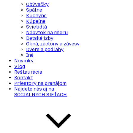
Obývačky
Spálne
Kuchyne
Kúpeľne
Svietidlá
Nábytok na mieru
Detské izby
Okná, záclony a závesy
Dvere a podlahy
Iné
Novinky
Vlog
Reštaurácia
Kontakt
Priestory na prenájom
Nájdete nás aj na
SOCIÁLNYCH SIEŤACH