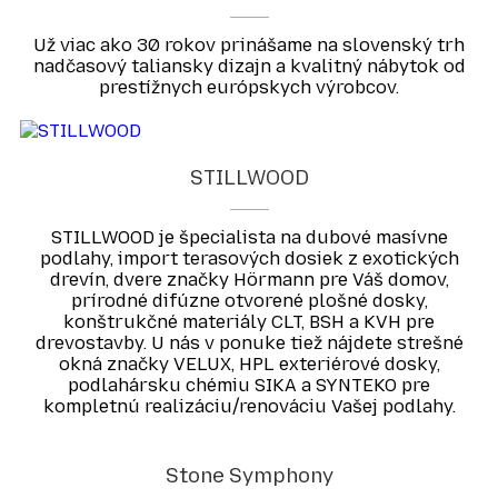
Už viac ako 30 rokov prinášame na slovenský trh
nadčasový taliansky dizajn a kvalitný nábytok od
prestížnych európskych výrobcov.
STILLWOOD
STILLWOOD je špecialista na dubové masívne
podlahy, import terasových dosiek z exotických
drevín, dvere značky Hörmann pre Váš domov,
prírodné difúzne otvorené plošné dosky,
konštrukčné materiály CLT, BSH a KVH pre
drevostavby. U nás v ponuke tiež nájdete strešné
okná značky VELUX, HPL exteriérové dosky,
podlahársku chémiu SIKA a SYNTEKO pre
kompletnú realizáciu/renováciu Vašej podlahy.
Stone Symphony