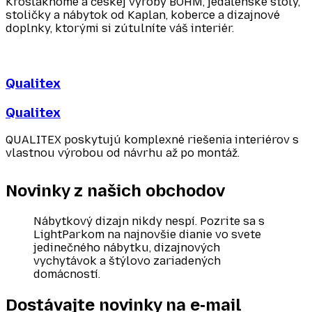
Kroslakhome a českej výroby BÖHM, jedálenské stoly,
stoličky a nábytok od Kaplan, koberce a dizajnové
doplnky, ktorými si zútulníte váš interiér.
Qualitex
Qualitex
QUALITEX poskytujú komplexné riešenia interiérov s
vlastnou výrobou od návrhu až po montáž.
Novinky z našich
obchodov
Nábytkový dizajn nikdy nespí. Pozrite sa s
LightParkom na najnovšie dianie vo svete
jedinečného nábytku, dizajnových
vychytávok a štýlovo zariadených
domácností.
Dostávajte novinky
na e‑mail