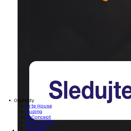
Obchody
Arte House
Auping
BoConcept
Dvere PRÜM
FOX GYM