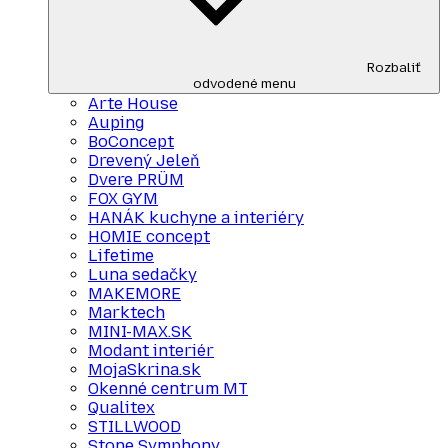
Rozbaliť
odvodené menu
Arte House
Auping
BoConcept
Drevený Jeleň
Dvere PRÜM
FOX GYM
HANÁK kuchyne a interiéry
HOMIE concept
Lifetime
Luna sedačky
MAKEMORE
Marktech
MINI-MAX.SK
Modant interiér
MojaSkrina.sk
Okenné centrum MT
Qualitex
STILLWOOD
Stone Symphony