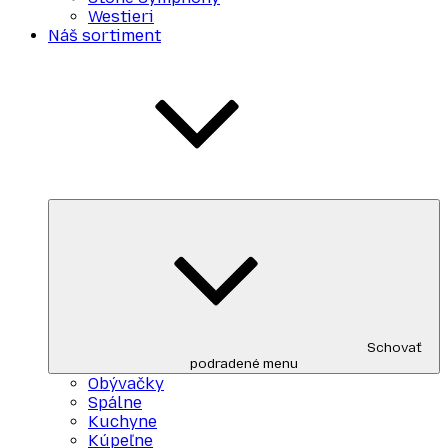
Westieri
Náš sortiment
Schovať
podradené menu
Obývačky
Spálne
Kuchyne
Kúpeľne