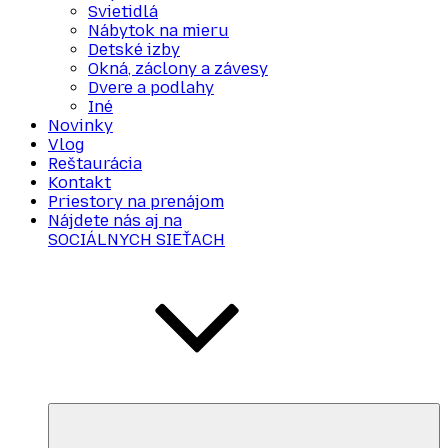
Svietidlá
Nábytok na mieru
Detské izby
Okná, záclony a závesy
Dvere a podlahy
Iné
Novinky
Vlog
Reštaurácia
Kontakt
Priestory na prenájom
Nájdete nás aj na
SOCIÁLNYCH SIEŤACH