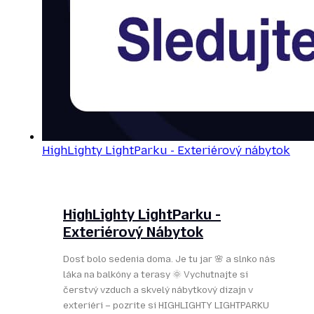
HighLighty LightParku - Exteriérový nábytok
HighLighty LightParku -
Exteriérový Nábytok
Dosť bolo sedenia doma. Je tu jar 🌸 a slnko nás
láka na balkóny a terasy 🌞 Vychutnajte si
čerstvý vzduch a skvelý nábytkový dizajn v
exteriéri – pozrite si HIGHLIGHTY LIGHTPARKU