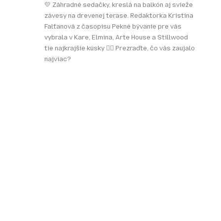
💛 Záhradné sedačky, kreslá na balkón aj svieže
závesy na drevenej terase. Redaktorka Kristína
Falťanová z časopisu Pekné bývanie pre vás
vybrala v Kare, Elmina, Arte House a Stillwood
tie najkrajšie kúsky 👌🏻 Prezraďte, čo vás zaujalo
najviac?