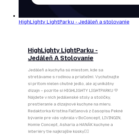
HighLighty LightParku - Jedáleň a stolovanie
HighLighty LightParku -
Jedáleň A Stolovanie
Jedáleň a kuchyňa sú miestom, kde sa
stretávame s rodinou a priateľmi. Vychutnajte
si pritom nielen chutné jedlo, ale aj unikátny
dizajn – pozrite si HIGHLIGHTY LIGHTPARKU 💛
Nájdete v nich jedálenské stoly a stoličky,
prestieranie a dizajnové kuchyne na mieru.
Redaktorka Kristína Falťanová z časopisu Pekné
bývanie pre vás vybrala v BoConcept, LIVINGIN,
Homie Concept, Asharia a HANÁK kuchyne a
interiéry tie najkrajšie kúsky👌🏻