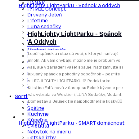
HANÁK
HighLighty LightParku - Spánok a oddych
HOMIE Concept
Drevený Jeleň
Lifetime
Luna sedačky
MAKEMORE
HighLighty LightParku - Spánok
Marktech
A Oddych
MINI-MAX.SK
Modant interiér
Lepší spánok a relax sú veci, o ktorých snívajú
MojaSkrina.sk
mnohí. Ak vám chýbajú, možno nie je problém vo
Okenné centrum MT
Qualitex
vás, ale v zariadení vašej spálne. Nadizajnujte si
STILLWOOD
luxusný spánok a pohodlný odpočinok – pozrite
Stone Symphony
si HIGHLIGHTY LIGHTPARKU 💛 Redaktorka
Westieri
Kristína Falťanová z časopisu Pekné bývanie pre
vás vybrala vo Westieri, LUNA Sedačky, Modant,
Sortiment
Domestav a Jelínek tie najpohodlnejšie kúsky👌🏻
Obývačky
Spálne
Kuchyne
Kúpeľne
HighLighty LightParku - SMART domácnosť
Svietidlá
Nábytok na mieru
Detské izby