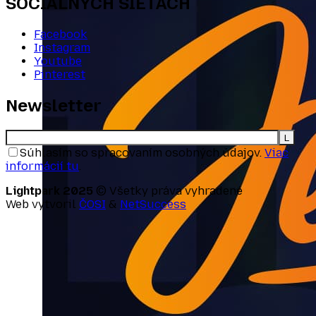
SOCIÁLNYCH SIEŤACH
Facebook
Instagram
Youtube
Pinterest
Newsletter
Súhlasím so spracovaním osobných údajov.
Viac
informácií tu
.
Lightpark 2025
© Všetky práva vyhradené
Web vytvoril
ČOSI
&
NetSuccess