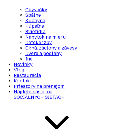
Obývačky
Spálne
Kuchyne
Kúpeľne
Svietidlá
Nábytok na mieru
Detské izby
Okná, záclony a závesy
Dvere a podlahy
Iné
Novinky
Vlog
Reštaurácia
Kontakt
Priestory na prenájom
Nájdete nás aj na
SOCIÁLNYCH SIEŤACH