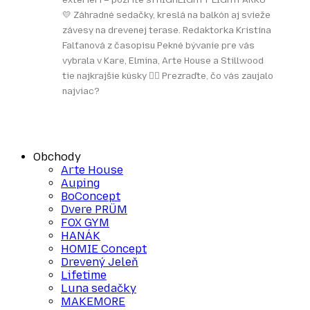
💛 Záhradné sedačky, kreslá na balkón aj svieže
závesy na drevenej terase. Redaktorka Kristína
Falťanová z časopisu Pekné bývanie pre vás
vybrala v Kare, Elmina, Arte House a Stillwood
tie najkrajšie kúsky 👌🏻 Prezraďte, čo vás zaujalo
najviac?
Obchody
Arte House
Auping
BoConcept
Dvere PRÜM
FOX GYM
HANÁK
HOMIE Concept
Drevený Jeleň
Lifetime
Luna sedačky
MAKEMORE