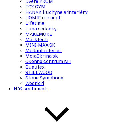
Dvere PRÜM
FOX GYM
HANÁK kuchyne a interiéry
HOMIE concept
Lifetime
Luna sedačky
MAKEMORE
Marktech
MINI-MAX.SK
Modant interiér
MojaSkrina.sk
Okenné centrum MT
Qualitex
STILLWOOD
Stone Symphony
Westieri
Náš sortiment