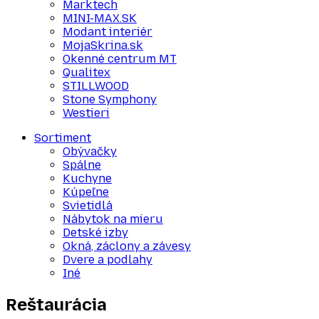
Marktech
MINI-MAX.SK
Modant interiér
MojaSkrina.sk
Okenné centrum MT
Qualitex
STILLWOOD
Stone Symphony
Westieri
Sortiment
Obývačky
Spálne
Kuchyne
Kúpeľne
Svietidlá
Nábytok na mieru
Detské izby
Okná, záclony a závesy
Dvere a podlahy
Iné
Reštaurácia