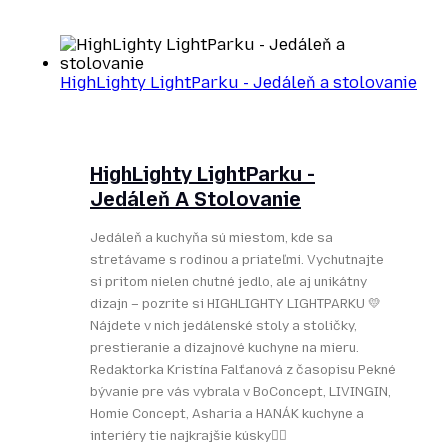
HighLighty LightParku - Jedáleň a stolovanie
HighLighty LightParku -
Jedáleň A Stolovanie
Jedáleň a kuchyňa sú miestom, kde sa
stretávame s rodinou a priateľmi. Vychutnajte
si pritom nielen chutné jedlo, ale aj unikátny
dizajn – pozrite si HIGHLIGHTY LIGHTPARKU 💛
Nájdete v nich jedálenské stoly a stoličky,
prestieranie a dizajnové kuchyne na mieru.
Redaktorka Kristína Falťanová z časopisu Pekné
bývanie pre vás vybrala v BoConcept, LIVINGIN,
Homie Concept, Asharia a HANÁK kuchyne a
interiéry tie najkrajšie kúsky👌🏻