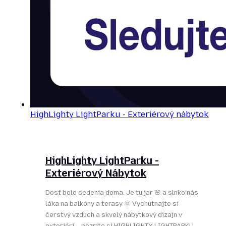
HighLighty LightParku - Exteriérový nábytok
HighLighty LightParku -
Exteriérový Nábytok
Dosť bolo sedenia doma. Je tu jar 🌸 a slnko nás
láka na balkóny a terasy 🌞 Vychutnajte si
čerstvý vzduch a skvelý nábytkový dizajn v
exteriéri – pozrite si HIGHLIGHTY LIGHTPARKU