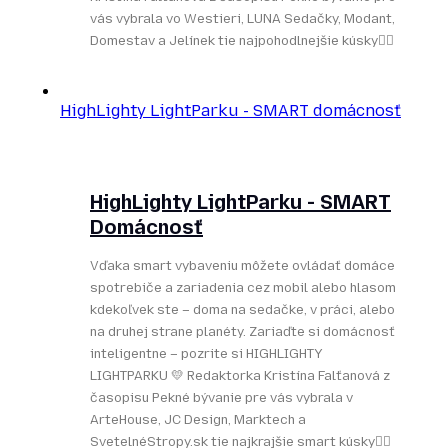
vás vybrala vo Westieri, LUNA Sedačky, Modant,
Domestav a Jelínek tie najpohodlnejšie kúsky👌🏻
HighLighty LightParku - SMART domácnosť
HighLighty LightParku - SMART
Domácnosť
Vďaka smart vybaveniu môžete ovládať domáce
spotrebiče a zariadenia cez mobil alebo hlasom
kdekoľvek ste – doma na sedačke, v práci, alebo
na druhej strane planéty. Zariaďte si domácnosť
inteligentne – pozrite si HIGHLIGHTY
LIGHTPARKU 💛 Redaktorka Kristína Falťanová z
časopisu Pekné bývanie pre vás vybrala v
ArteHouse, JC Design, Marktech a
SvetelnéStropy.sk tie najkrajšie smart kúsky👌🏻