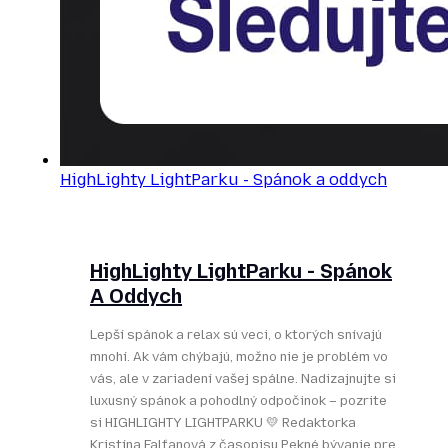
HighLighty LightParku - Spánok a oddych
HighLighty LightParku - Spánok
A Oddych
Lepší spánok a relax sú veci, o ktorých snívajú
mnohí. Ak vám chýbajú, možno nie je problém vo
vás, ale v zariadení vašej spálne. Nadizajnujte si
luxusný spánok a pohodlný odpočinok – pozrite
si HIGHLIGHTY LIGHTPARKU 💛 Redaktorka
Kristína Falťanová z časopisu Pekné bývanie pre