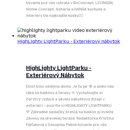
bývanie pre vás vybrala v BoConcept, LIVINGIN,
Homie Concept, Asharia a HANÁK kuchyne a
interiéry tie najkrajšie kúsky👌🏻
HighLighty LightParku - Exteriérový nábytok
HighLighty LightParku -
Exteriérový Nábytok
Dosť bolo sedenia doma. Je tu jar 🌸 a slnko nás
láka na balkóny a terasy 🌞 Vychutnajte si
čerstvý vzduch a skvelý nábytkový dizajn v
exteriéri – pozrite si HIGHLIGHTY LIGHTPARKU
💛 Záhradné sedačky, kreslá na balkón aj svieže
závesy na drevenej terase. Redaktorka Kristína
Falťanová z časopisu Pekné bývanie pre vás