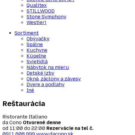
Qualitex
STILLWOOD
Stone Symphony
Westieri
Sortiment
Obývačky
Spálne
Kuchyne
Kúpeľne
Svietidlá
Nábytok na mieru
Detské izby
Okná, záclony a závesy
Dvere a podlahy
Iné
Reštaurácia
Ristorante Italiano
da Cono
Otvorené denne
od 11:00 do 22:00
Rezervácie na tel č.
0911 608 999
www.dacono.sk