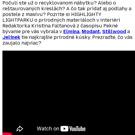
Počuli ste už o recyklovanom nábytku? Alebo o
reštaurovaných kreslách? A čo tak pridať aj podlahy a
postele z masívu? Pozrite si HIGHLIGHTY
LIGHTPARKU o prírodných materiáloch v interiéri
Redaktorka Kristína Falťanová z časopisu Pekné
bývanie pre vás vybrala v
Elmina
,
Modant
,
Stillwood
a
Jelínek
tie najkrajšie prírodné kúsky. Prezraďte, čo vás
zaujalo najviac?