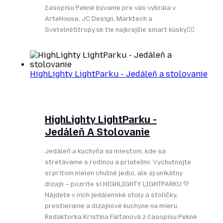
časopisu Pekné bývanie pre vás vybrala v
ArteHouse, JC Design, Marktech a
SvetelnéStropy.sk tie najkrajšie smart kúsky👌🏻
HighLighty LightParku - Jedáleň a stolovanie
HighLighty LightParku -
Jedáleň A Stolovanie
Jedáleň a kuchyňa sú miestom, kde sa
stretávame s rodinou a priateľmi. Vychutnajte
si pritom nielen chutné jedlo, ale aj unikátny
dizajn – pozrite si HIGHLIGHTY LIGHTPARKU 💛
Nájdete v nich jedálenské stoly a stoličky,
prestieranie a dizajnové kuchyne na mieru.
Redaktorka Kristína Falťanová z časopisu Pekné