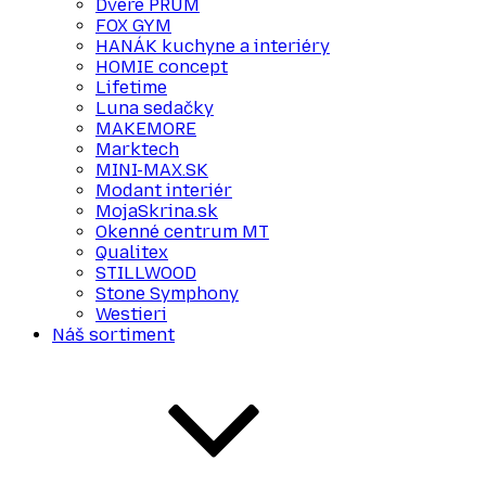
Dvere PRÜM
FOX GYM
HANÁK kuchyne a interiéry
HOMIE concept
Lifetime
Luna sedačky
MAKEMORE
Marktech
MINI-MAX.SK
Modant interiér
MojaSkrina.sk
Okenné centrum MT
Qualitex
STILLWOOD
Stone Symphony
Westieri
Náš sortiment