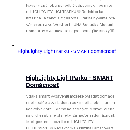
luxusný spánok a pohodlný odpočinok – pozrite
si HIGHLIGHTY LIGHTPARKU 💛 Redaktorka
Kristína Falťanová z časopisu Pekné bývanie pre
vás vybrala vo Westieri, LUNA Sedačky, Modant,
Domestav a Jelínek tie najpohodlnejšie kúsky👌🏻
HighLighty LightParku - SMART domácnosť
HighLighty LightParku - SMART
Domácnosť
Vďaka smart vybaveniu môžete ovládať domáce
spotrebiče a zariadenia cez mobil alebo hlasom
kdekoľvek ste – doma na sedačke, v práci, alebo
na druhej strane planéty. Zariaďte si domácnosť
inteligentne – pozrite si HIGHLIGHTY
LIGHTPARKU 💛 Redaktorka Kristína Falťanová z