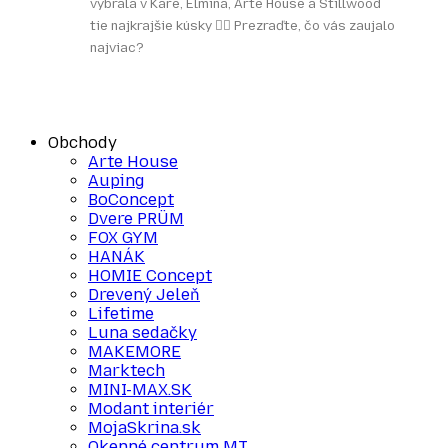
vybrala v Kare, Elmina, Arte House a Stillwood
tie najkrajšie kúsky 👌🏻 Prezraďte, čo vás zaujalo
najviac?
Obchody
Arte House
Auping
BoConcept
Dvere PRÜM
FOX GYM
HANÁK
HOMIE Concept
Drevený Jeleň
Lifetime
Luna sedačky
MAKEMORE
Marktech
MINI-MAX.SK
Modant interiér
MojaSkrina.sk
Okenné centrum MT