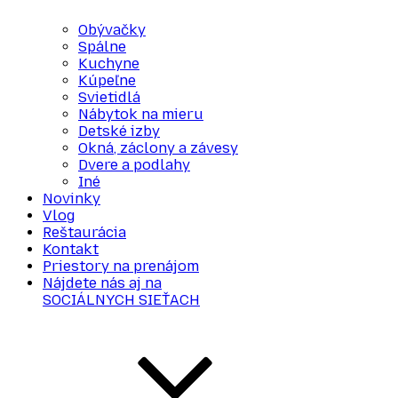
Obývačky
Spálne
Kuchyne
Kúpeľne
Svietidlá
Nábytok na mieru
Detské izby
Okná, záclony a závesy
Dvere a podlahy
Iné
Novinky
Vlog
Reštaurácia
Kontakt
Priestory na prenájom
Nájdete nás aj na
SOCIÁLNYCH SIEŤACH