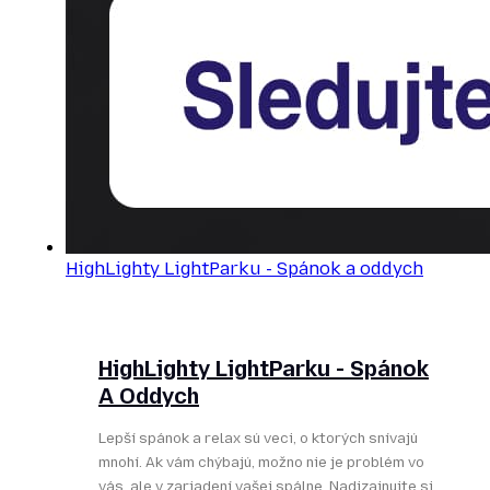
HighLighty LightParku - Spánok a oddych
HighLighty LightParku - Spánok
A Oddych
Lepší spánok a relax sú veci, o ktorých snívajú
mnohí. Ak vám chýbajú, možno nie je problém vo
vás, ale v zariadení vašej spálne. Nadizajnujte si