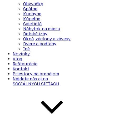
Obývačky
Spálne
Kuchyne
Kúpeľne
Svietidlá
Nábytok na mieru
Detské izby
Okná, záclony a závesy
Dvere a podlahy
Iné
Novinky
Vlog
Reštaurácia
Kontakt
Priestory na prenájom
Nájdete nás aj na
SOCIÁLNYCH SIEŤACH