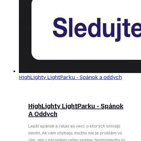
HighLighty LightParku - Spánok a oddych
HighLighty LightParku - Spánok
A Oddych
Lepší spánok a relax sú veci, o ktorých snívajú
mnohí. Ak vám chýbajú, možno nie je problém vo
vás, ale v zariadení vašej spálne. Nadizajnujte si