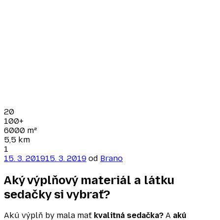
20
100+
6000
m²
5,5
km
1
Publikované
15. 3. 2019
15. 3. 2019
od
Brano
Aký výplňový materiál a látku
sedačky si vybrať?
Akú výplň by mala mať
kvalitná sedačka?
A
akú