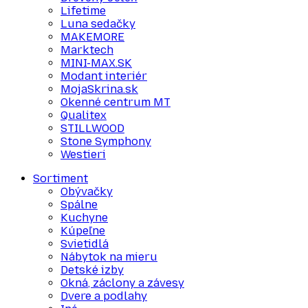
Lifetime
Luna sedačky
MAKEMORE
Marktech
MINI-MAX.SK
Modant interiér
MojaSkrina.sk
Okenné centrum MT
Qualitex
STILLWOOD
Stone Symphony
Westieri
Sortiment
Obývačky
Spálne
Kuchyne
Kúpeľne
Svietidlá
Nábytok na mieru
Detské izby
Okná, záclony a závesy
Dvere a podlahy