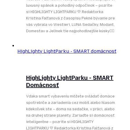
luxusný spánok a pohodlný odpočinok – pozrite
si HIGHLIGHTY LIGHTPARKU 💛 Redaktorka
Kristína Falťanová z časopisu Pekné bývanie pre
vás vybrala vo Westieri, LUNA Sedačky, Modant,
Domestav a Jelínek tie najpohodlnejšie kúsky👌🏻
HighLighty LightParku - SMART domácnosť
HighLighty LightParku - SMART
Domácnosť
Vďaka smart vybaveniu môžete ovládať domáce
spotrebiče a zariadenia cez mobil alebo hlasom
kdekoľvek ste – doma na sedačke, v práci, alebo
na druhej strane planéty. Zariaďte si domácnosť
inteligentne – pozrite si HIGHLIGHTY
LIGHTPARKU 💛 Redaktorka Kristína Falťanová z