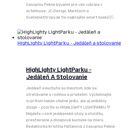
časopisu Pekné bývanie pre vás vybrala v
ArteHouse, JC Design, Marktech a
SvetelnéStropy.sk tie najkrajšie smart kúsky👌🏻
HighLighty LightParku - Jedáleň a stolovanie
HighLighty LightParku -
Jedáleň A Stolovanie
Jedáleň a kuchyňa sú miestom, kde sa
stretávame s rodinou a priateľmi. Vychutnajte
si pritom nielen chutné jedlo, ale aj unikátny
dizajn – pozrite si HIGHLIGHTY LIGHTPARKU 💛
Nájdete v nich jedálenské stoly a stoličky,
prestieranie a dizajnové kuchyne na mieru.
Redaktorka Kristína Falťanová z časopisu Pekné