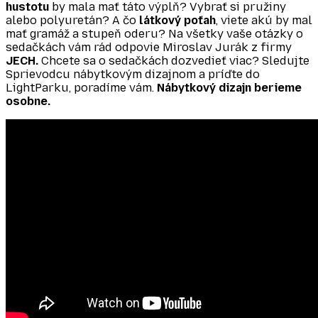
hustotu
by mala mať táto výplň? Vybrať si pružiny
alebo polyuretán? A čo
látkový poťah
, viete akú by mal
mať gramáž a stupeň oderu? Na všetky vaše otázky o
sedačkách vám rád odpovie Miroslav Jurák z firmy
JECH.
Chcete sa o sedačkách dozvedieť viac? Sledujte
Sprievodcu nábytkovým dizajnom a príďte do
LightParku, poradíme vám.
Nábytkový dizajn berieme
osobne.