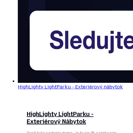
HighLighty LightParku - Exteriérový nábytok
HighLighty LightParku -
Exteriérový Nábytok
Dosť bolo sedenia doma. Je tu jar 🌸 a slnko nás