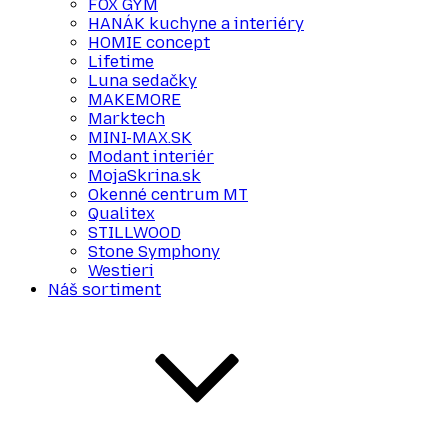
FOX GYM
HANÁK kuchyne a interiéry
HOMIE concept
Lifetime
Luna sedačky
MAKEMORE
Marktech
MINI-MAX.SK
Modant interiér
MojaSkrina.sk
Okenné centrum MT
Qualitex
STILLWOOD
Stone Symphony
Westieri
Náš sortiment