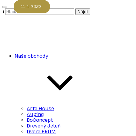
Prejsť
4. 11. 2022
5. 10. 2022
11. 5. 2022
11. 4. 2022
na
Hľadať:
)
obsah
Naše obchody
Arte House
Auping
BoConcept
Drevený Jeleň
Dvere PRÜM