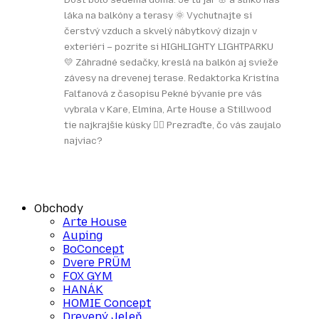
láka na balkóny a terasy 🌞 Vychutnajte si
čerstvý vzduch a skvelý nábytkový dizajn v
exteriéri – pozrite si HIGHLIGHTY LIGHTPARKU
💛 Záhradné sedačky, kreslá na balkón aj svieže
závesy na drevenej terase. Redaktorka Kristína
Falťanová z časopisu Pekné bývanie pre vás
vybrala v Kare, Elmina, Arte House a Stillwood
tie najkrajšie kúsky 👌🏻 Prezraďte, čo vás zaujalo
najviac?
Obchody
Arte House
Auping
BoConcept
Dvere PRÜM
FOX GYM
HANÁK
HOMIE Concept
Drevený Jeleň