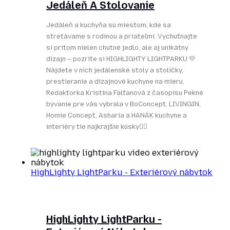
Jedáleň A Stolovanie
Jedáleň a kuchyňa sú miestom, kde sa
stretávame s rodinou a priateľmi. Vychutnajte
si pritom nielen chutné jedlo, ale aj unikátny
dizajn – pozrite si HIGHLIGHTY LIGHTPARKU 💛
Nájdete v nich jedálenské stoly a stoličky,
prestieranie a dizajnové kuchyne na mieru.
Redaktorka Kristína Falťanová z časopisu Pekné
bývanie pre vás vybrala v BoConcept, LIVINGIN,
Homie Concept, Asharia a HANÁK kuchyne a
interiéry tie najkrajšie kúsky👌🏻
HighLighty LightParku - Exteriérový nábytok
HighLighty LightParku -