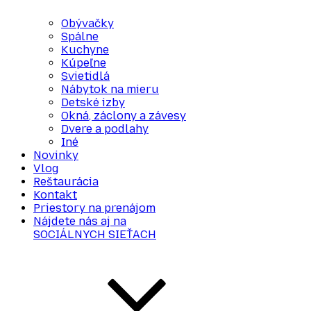
Obývačky
Spálne
Kuchyne
Kúpeľne
Svietidlá
Nábytok na mieru
Detské izby
Okná, záclony a závesy
Dvere a podlahy
Iné
Novinky
Vlog
Reštaurácia
Kontakt
Priestory na prenájom
Nájdete nás aj na
SOCIÁLNYCH SIEŤACH