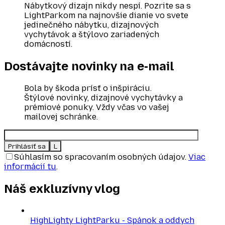
Nábytkový dizajn nikdy nespí. Pozrite sa s
LightParkom na najnovšie dianie vo svete
jedinečného nábytku, dizajnových
vychytávok a štýlovo zariadených
domácností.
Dostávajte novinky
na e‑mail
Bola by škoda prísť o inšpiráciu.
Štýlové novinky, dizajnové vychytávky a
prémiové ponuky. Vždy včas vo vašej
mailovej schránke.
Súhlasím so spracovaním osobných údajov.
Viac
informácií tu
.
Náš exkluzívny
vlog
HighLighty LightParku - Spánok a oddych