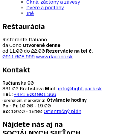
Okná, záclony a závesy
Dvere a podlahy
Iné
Reštaurácia
Ristorante Italiano
da Cono
Otvorené denne
od 11:00 do 22:00
Rezervácie na tel č.
0911 608 999
www.dacono.sk
Kontakt
Račianska 90
831 02 Bratislava
Mail:
info@light-park.sk
Tel.:
+421 903 901 366
Otváracie hodiny
(prenájom, marketing)
Po - Pi:
10:00 - 19:00
So:
10:00 - 18:00
Orientačný plán
Nájdete nás aj na
SOCIÁLNYCH SIEŤACH