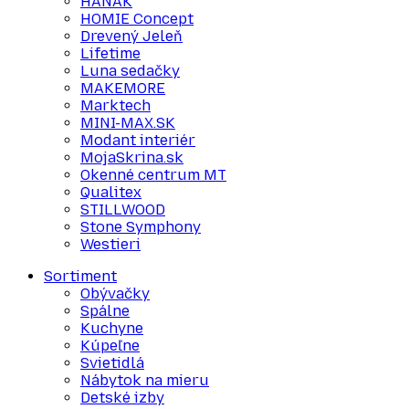
HANÁK
HOMIE Concept
Drevený Jeleň
Lifetime
Luna sedačky
MAKEMORE
Marktech
MINI-MAX.SK
Modant interiér
MojaSkrina.sk
Okenné centrum MT
Qualitex
STILLWOOD
Stone Symphony
Westieri
Sortiment
Obývačky
Spálne
Kuchyne
Kúpeľne
Svietidlá
Nábytok na mieru
Detské izby