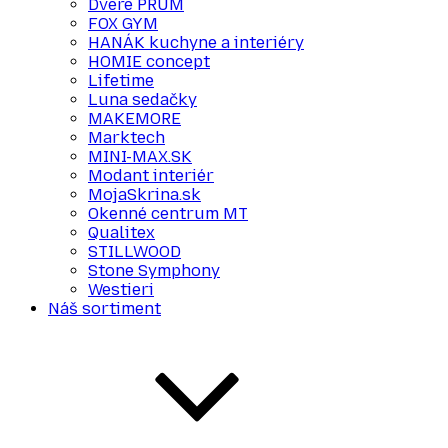
Dvere PRÜM
FOX GYM
HANÁK kuchyne a interiéry
HOMIE concept
Lifetime
Luna sedačky
MAKEMORE
Marktech
MINI-MAX.SK
Modant interiér
MojaSkrina.sk
Okenné centrum MT
Qualitex
STILLWOOD
Stone Symphony
Westieri
Náš sortiment