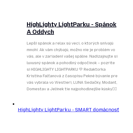
HighLighty LightParku - Spánok
A Oddych
Lepší spánok a relax sú veci, o ktorých snívajú
mnohí. Ak vám chýbajú, možno nie je problém vo
vás, ale v zariadení vašej spálne. Nadizajnujte si
luxusný spánok a pohodlný odpočinok – pozrite
si HIGHLIGHTY LIGHTPARKU 💛 Redaktorka
Kristína Falťanová z časopisu Pekné bývanie pre
vás vybrala vo Westieri, LUNA Sedačky, Modant,
Domestav a Jelínek tie najpohodlnejšie kúsky👌🏻
HighLighty LightParku - SMART domácnosť