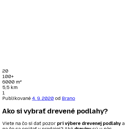
20
100+
6000
m²
5,5
km
1
Publikované
4. 9. 2020
od
Brano
Ako si vybrať drevené podlahy?
Viete na čo si dať pozor
pri výbere drevenej podlahy
a
na čo sa opýtať v predajni? Aké
dreviny
sú u nás